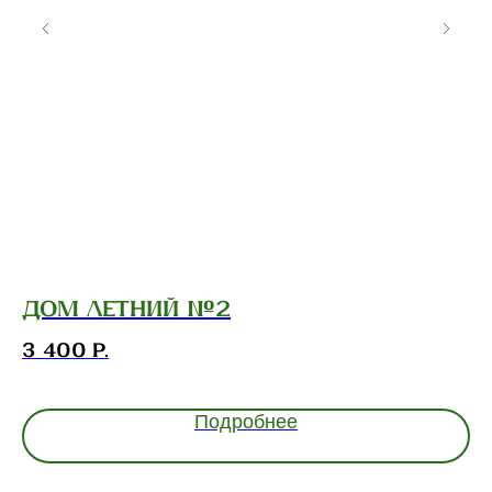
Дом летний №2
Д
3 400
р.
5
Подробнее