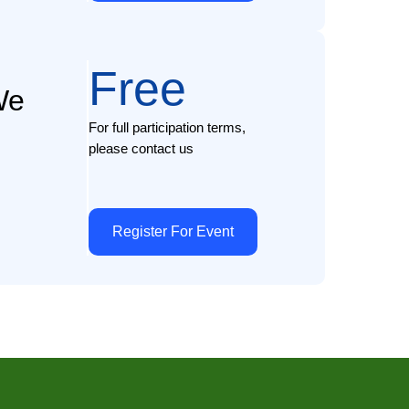
Free
We
For full participation terms,
please contact us
Register For Event