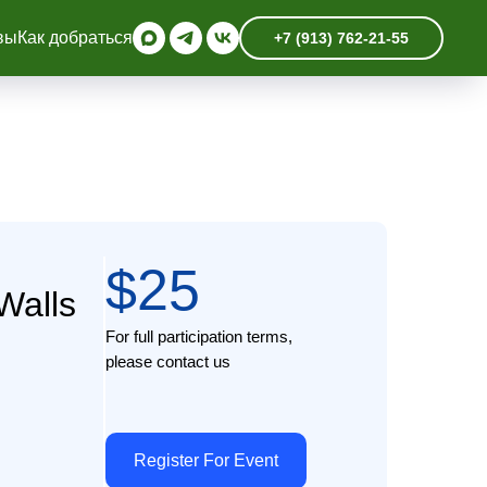
вы
Как добраться
+7 (913) 762-21-55
$25
Walls
For full participation terms,
please contact us
Register For Event