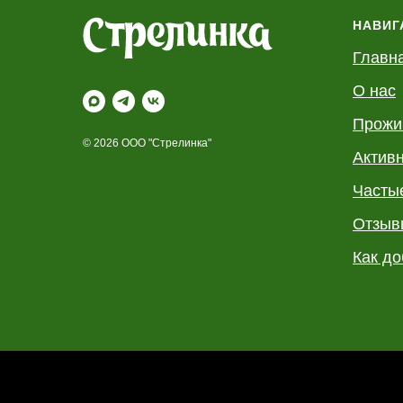
НАВИГ
Главн
О нас
Прожи
© 2026 ООО "Стрелинка"
Актив
Часты
Отзыв
Как до