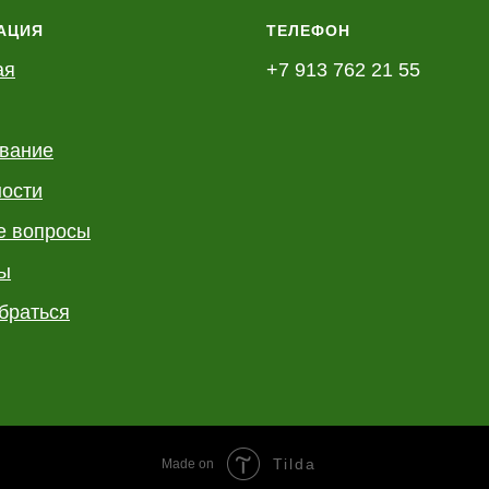
АЦИЯ
ТЕЛЕФОН
ая
+7 913 762 21 55
вание
ности
е вопросы
ы
браться
Tilda
Made on